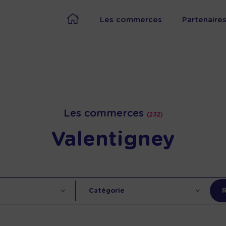
Les commerces
Partenaire
Les commerces
(232)
Valentigney