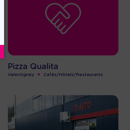
Pizza Qualita
•
Valentigney
Cafés/Hôtels/Restaurants