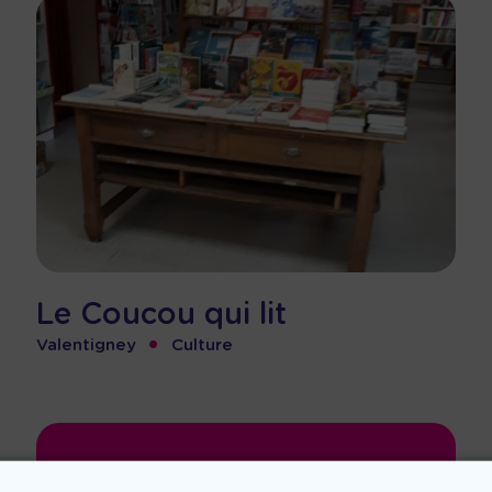
Le Coucou qui lit
•
Valentigney
Culture