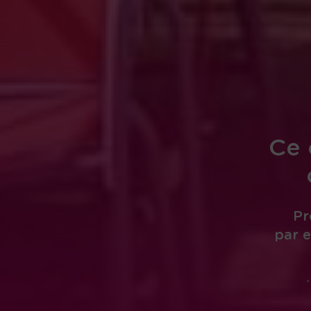
Ce 
Pr
par e
*