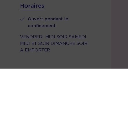
Horaires
Ouvert pendant le
confinement
VENDREDI MIDI SOIR SAMEDI
MIDI ET SOIR DIMANCHE SOIR
A EMPORTER
Coordonnées
RUE 12 SEPTEMBRE
0381964274
cognetcathy@orange.fr