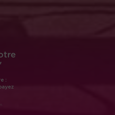
otre
"
e :
 payez
n.