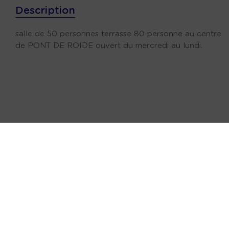
Description
salle de 50 personnes terrasse 80 personne au centre
de PONT DE ROIDE ouvert du mercredi au lundi.
Ce que l'on y trouve
PIZZAS . SALADES . TARTINES. BURGER. FRITE.
FRITURE DE CARPES ASSIETES CHAUDES