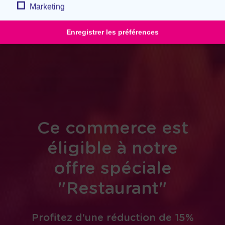
Marketing
Enregistrer les préférences
Ce commerce est
éligible à notre
offre spéciale
"Restaurant"
Profitez d'une réduction de 15%