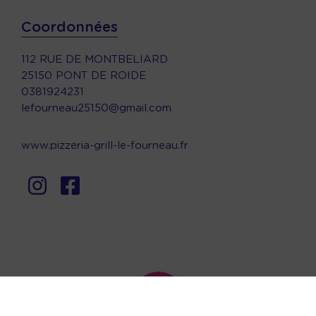
Coordonnées
112 RUE DE MONTBELIARD
25150 PONT DE ROIDE
0381924231
lefourneau25150@gmail.com
www.pizzeria-grill-le-fourneau.fr