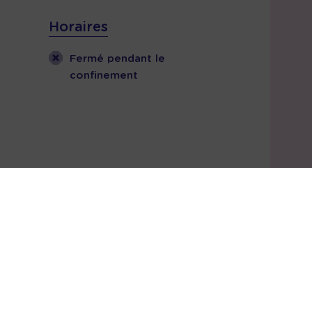
Horaires
Fermé pendant le
confinement
Coordonnées
90 rue du 17 novembre
25350 MANDEURE
+33618993024
Chez.charliecoiffure@gmail.com