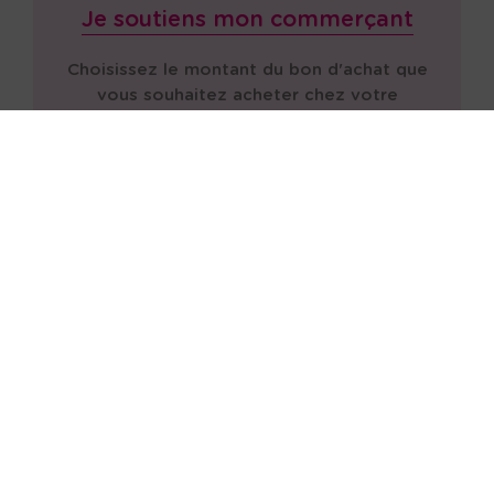
Je soutiens mon commerçant
Choisissez le montant du bon d'achat que
vous souhaitez acheter chez votre
commerçant.