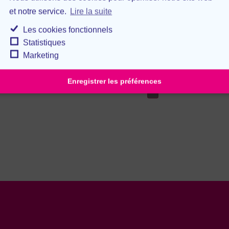
les
et notre service.
Lire la suite
cookies
de
Les cookies fonctionnels
En cochant cett
marketing
Statistiques
les conditions général
et
Marketing
je certifie l'exactitu
activer
saisies.
ce
Enregistrer les préférences
contenu