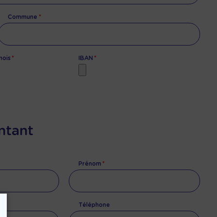
Commune
mois
IBAN
ntant
Prénom
Téléphone