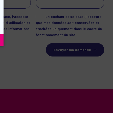
e case, j'accepte
En cochant cette case, j'accepte
es d'utilisation et
que mes données soit conservées et
de des informations
stockées uniquement dans le cadre du
fonctionnement du site.
Envoyer ma demande