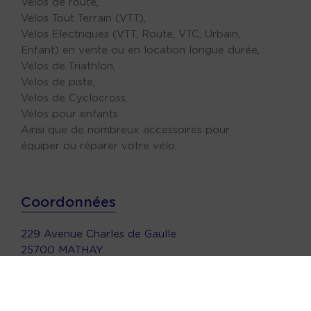
Vélos de route,
Vélos Tout Terrain (VTT),
Vélos Electriques (VTT, Route, VTC, Urbain,
Enfant) en vente ou en location longue durée,
Vélos de Triathlon,
Vélos de piste,
Vélos de Cyclocross,
Vélos pour enfants
Ainsi que de nombreux accessoires pour
équiper ou réparer votre vélo.
Coordonnées
229 Avenue Charles de Gaulle
25700 MATHAY
0952292244
contact@cycles-giacomin.fr