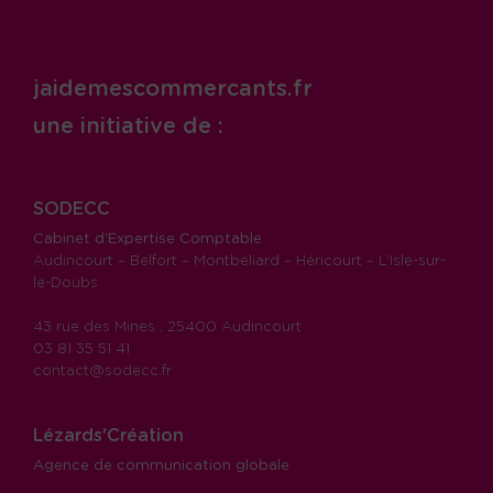
jaidemescommercants.fr
une initiative de :
SODECC
Cabinet d’Expertise Comptable
Audincourt – Belfort – Montbéliard – Héricourt – L’Isle-sur-
le-Doubs
43 rue des Mines , 25400 Audincourt
03 81 35 51 41
contact@sodecc.fr
Lézards'Création
Agence de communication globale