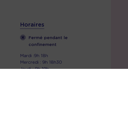
Horaires
Fermé pendant le
confinement
Mardi :9h 18h
Mercredi : 9h 18h30
Jeudi : 9h 19h
Vendredi :9h 19h
Samedi :9h 17h