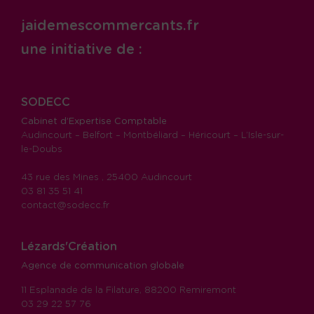
jaidemescommercants.fr
une initiative de :
SODECC
Cabinet d’Expertise Comptable
Audincourt – Belfort – Montbéliard – Héricourt – L’Isle-sur-
le-Doubs
43 rue des Mines , 25400 Audincourt
03 81 35 51 41
contact@sodecc.fr
Lézards'Création
Agence de communication globale
11 Esplanade de la Filature, 88200 Remiremont
03 29 22 57 76