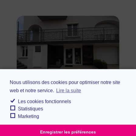
Nous utilisons des cookies pour optimiser notre site
web et notre service.
Lire la suite
Orphéa beauté
•
Les cookies fonctionnels
Courcelles les Montbéliard
Beauté / Santé / Détente
Statistiques
Marketing
Enregistrer les préférences