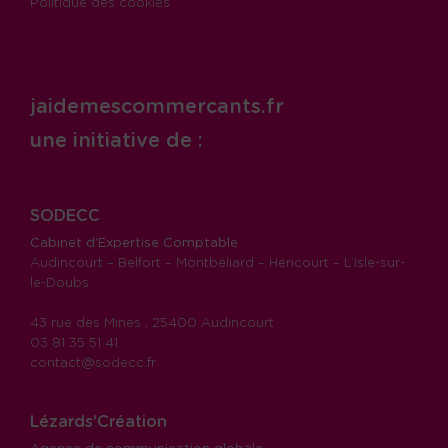
Politique des cookies
jaidemescommercants.fr
une initiative de :
SODECC
Cabinet d’Expertise Comptable
Audincourt – Belfort – Montbéliard – Héricourt – L’Isle-sur-
le-Doubs
43 rue des Mines , 25400 Audincourt
03 81 35 51 41
contact@sodecc.fr
Lézards'Création