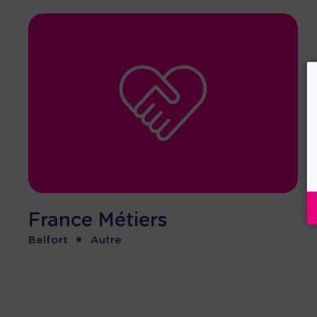
France Métiers
•
Belfort
Autre