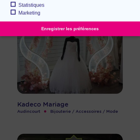
•
Audincourt
Autre
Statistiques
Marketing
Enregistrer les préférences
Kadeco Mariage
•
Audincourt
Bijouterie / Accessoires / Mode