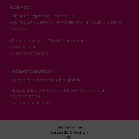
SODECC
Cabinet d’Expertise Comptable
Audincourt – Belfort – Montbéliard – Héricourt – L’Isle-sur-
le-Doubs
43 rue des Mines , 25400 Audincourt
03 81 35 51 41
contact@sodecc.fr
Lézards'Création
Agence de communication globale
11 Esplanade de la Filature, 88200 Remiremont
03 29 22 57 76
lezardscreation.com
Site réalisé par
Lézards
Création