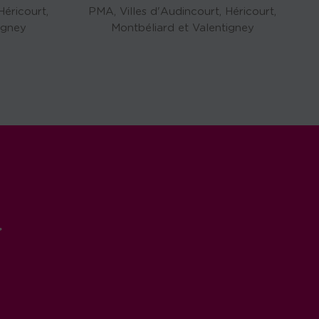
Héricourt,
PMA, Villes d'Audincourt, Héricourt,
igney
Montbéliard et Valentigney
r