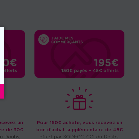
ecevez un
Pour 150€ acheté, vous recevez un
re de 30€
bon d'achat supplémentaire de 45€
du Doubs,
offert par SODECC, CCI du Doubs,