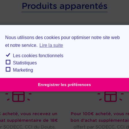
Produits apparentés
Nous utilisons des cookies pour optimiser notre site web
et notre service.
Lire la suite
Les cookies fonctionnels
Statistiques
Marketing
Enregistrer les préférences
 acheté, vous recevez un
Pour 100€ acheté, vous r
hat supplémentaire de 18€
bon d'achat supplémentai
ar SODECC, CCI du Doubs,
offert par SODECC, CCI 