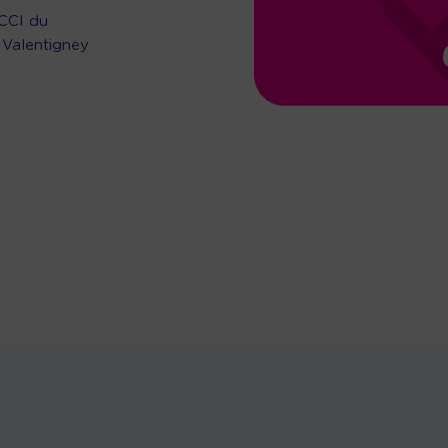
 CCI du
 Valentigney