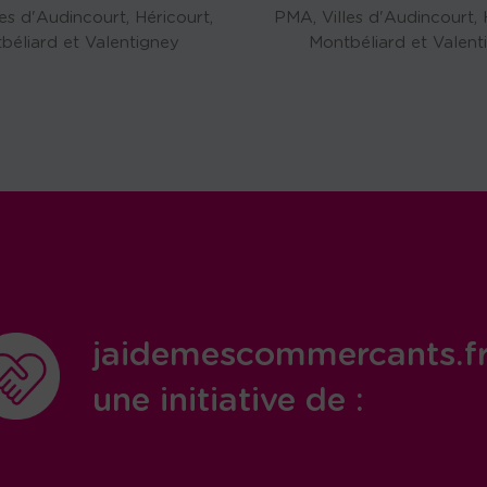
es d'Audincourt, Héricourt,
PMA, Villes d'Audincourt, 
béliard et Valentigney
Montbéliard et Valent
jaidemescommercants.f
une initiative de :