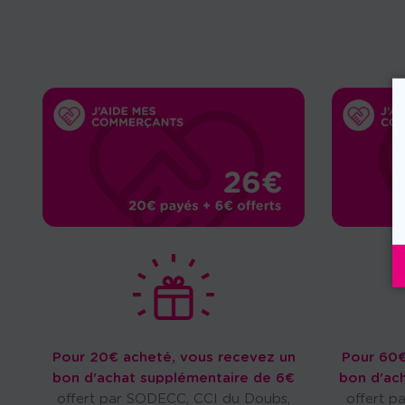
Pour 20€ acheté, vous recevez un
Pour 60€
bon d'achat supplémentaire de 6€
bon d'ac
offert par SODECC, CCI du Doubs,
offert p