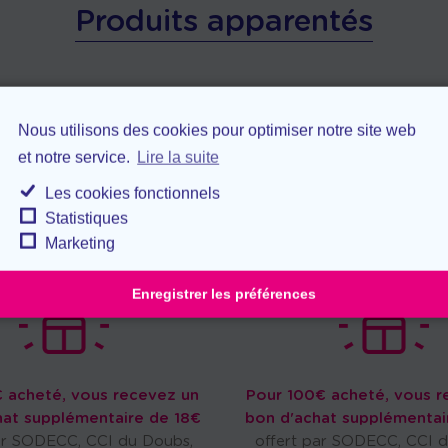
Produits apparentés
Nous utilisons des cookies pour optimiser notre site web
et notre service.
Lire la suite
Les cookies fonctionnels
Statistiques
Marketing
Enregistrer les préférences
 acheté, vous recevez un
Pour 100€ acheté, vous r
hat supplémentaire de 18€
bon d'achat supplémentai
ar SODECC, CCI du Doubs,
offert par SODECC, CCI 