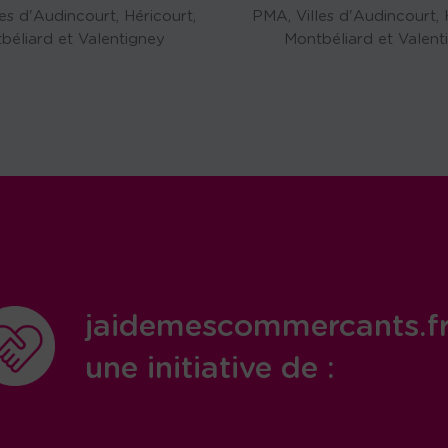
es d'Audincourt, Héricourt,
PMA, Villes d'Audincourt, 
béliard et Valentigney
Montbéliard et Valent
jaidemescommercants.f
une initiative de :