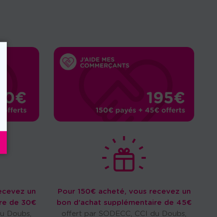
ecevez un
Pour 150€ acheté, vous recevez un
re de 30€
bon d'achat supplémentaire de 45€
du Doubs,
offert par SODECC, CCI du Doubs,