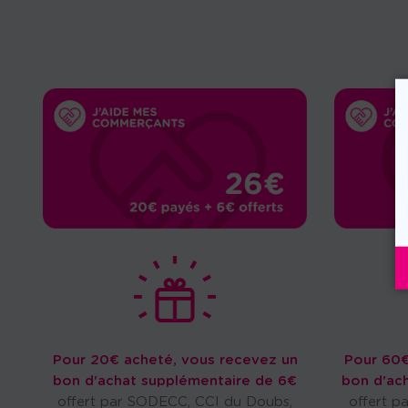
Pour 20€ acheté, vous recevez un
Pour 60€
bon d'achat supplémentaire de 6€
bon d'ac
offert par SODECC, CCI du Doubs,
offert p