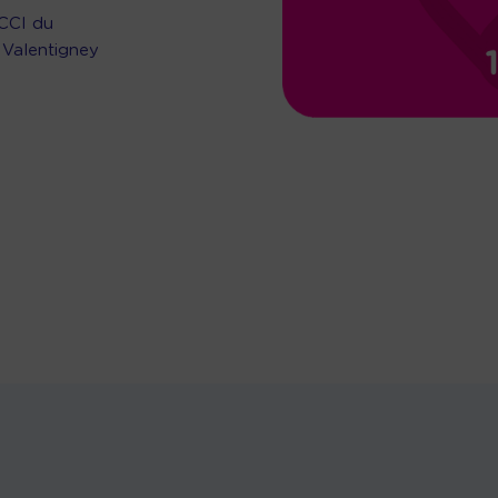
 CCI du
 Valentigney