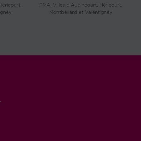
Héricourt,
PMA, Villes d'Audincourt, Héricourt,
igney
Montbéliard et Valentigney
r