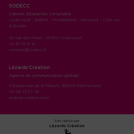
SODECC
Cabinet d’Expertise Comptable
Audincourt – Belfort – Montbéliard – Héricourt – L’Isle-sur-
le-Doubs
43 rue des Mines , 25400 Audincourt
03 81 35 51 41
contact@sodecc.fr
Lézards'Création
Agence de communication globale
11 Esplanade de la Filature, 88200 Remiremont
03 29 22 57 76
lezardscreation.com
Site réalisé par
Lézards
Création