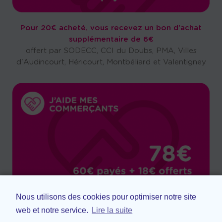
Pour 20€ acheté, vous recevez un bon d'achat
supplémentaire de 6€
offert par SODECC, CCI du Doubs, PMA, Villes
d'Audincourt, Héricourt, Montbéliard et Valentigney
Nous utilisons des cookies pour optimiser notre site
Pour 60€ acheté, vous recevez un bon d'achat
web et notre service.
Lire la suite
supplémentaire de 18€