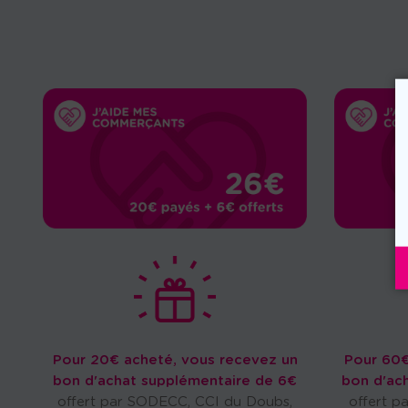
Pour 20€ acheté, vous recevez un
Pour 60€
bon d'achat supplémentaire de 6€
bon d'ac
offert par SODECC, CCI du Doubs,
offert p