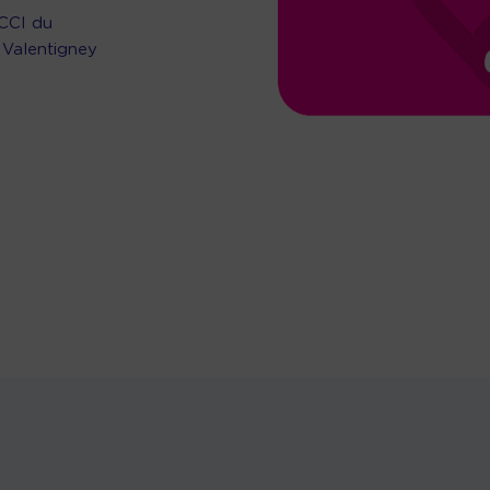
 CCI du
 Valentigney