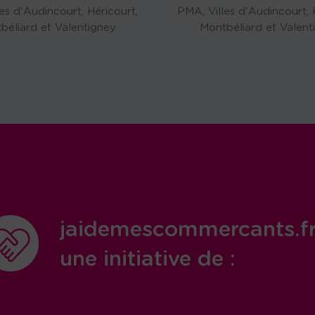
es d'Audincourt, Héricourt,
PMA, Villes d'Audincourt, 
béliard et Valentigney
Montbéliard et Valent
jaidemescommercants.f
une initiative de :