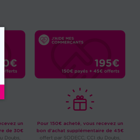
ecevez un
Pour 150€ acheté, vous recevez un
re de 30€
bon d'achat supplémentaire de 45€
du Doubs,
offert par SODECC, CCI du Doubs,