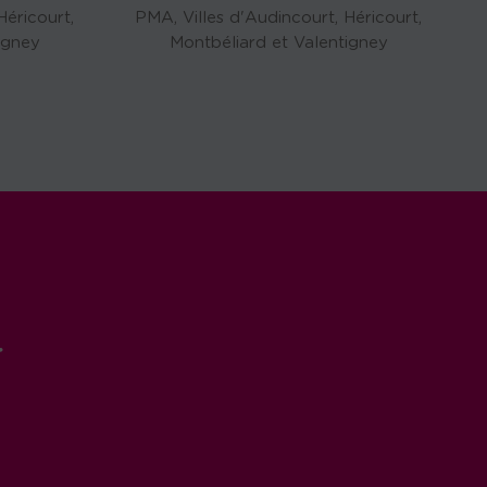
Héricourt,
PMA, Villes d'Audincourt, Héricourt,
igney
Montbéliard et Valentigney
r