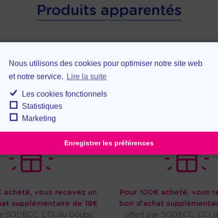
Produits apparentés
Nous utilisons des cookies pour optimiser notre site web
et notre service.
Lire la suite
Les cookies fonctionnels
Statistiques
Marketing
Enregistrer les préférences
 acheté, vous recevez un
Pour 100€ acheté, vous r
hat supplémentaire de 18€
bon d'achat supplémentai
ar SODECC, CCI du Doubs,
offert par SODECC, CCI 