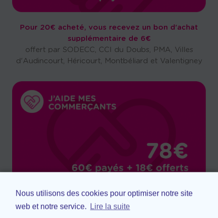
Pour 20€ acheté, vous recevez un bon d'achat
supplémentaire de 6€
offert par SODECC, CCI du Doubs, PMA, Villes
d'Audincourt, Héricourt, Montbéliard et Valentigney
Nous utilisons des cookies pour optimiser notre site
Pour 60€ acheté, vous recevez un bon d'achat
web et notre service.
Lire la suite
supplémentaire de 18€