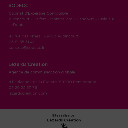
SODECC
Cabinet d’Expertise Comptable
Audincourt – Belfort – Montbéliard – Héricourt – L’Isle-sur-
le-Doubs
43 rue des Mines , 25400 Audincourt
03 81 35 51 41
contact@sodecc.fr
Lézards'Création
Agence de communication globale
11 Esplanade de la Filature, 88200 Remiremont
03 29 22 57 76
lezardscreation.com
Site réalisé par
Lézards
Création