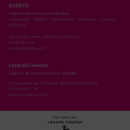
SODECC
Cabinet d’Expertise Comptable
Audincourt – Belfort – Montbéliard – Héricourt – L’Isle-sur-
le-Doubs
43 rue des Mines , 25400 Audincourt
03 81 35 51 41
contact@sodecc.fr
Lézards'Création
Agence de communication globale
11 Esplanade de la Filature, 88200 Remiremont
03 29 22 57 76
lezardscreation.com
Site réalisé par
Lézards
Création