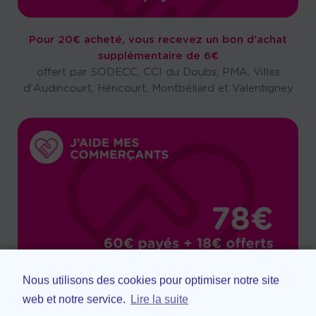
Pour 20€ acheté, vous recevez un bon d'achat
supplémentaire de 6€
offert par SODECC, CCI du Doubs, PMA, Villes
d'Audincourt, Héricourt, Montbéliard et Valentigney
Nous utilisons des cookies pour optimiser notre site
Pour 60€ acheté, vous recevez un bon d'achat
web et notre service.
Lire la suite
supplémentaire de 18€