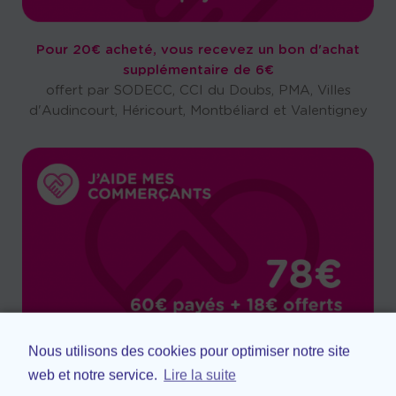
Pour 20€ acheté, vous recevez un bon d'achat
supplémentaire de 6€
offert par SODECC, CCI du Doubs, PMA, Villes
d'Audincourt, Héricourt, Montbéliard et Valentigney
Nous utilisons des cookies pour optimiser notre site
Pour 60€ acheté, vous recevez un bon d'achat
web et notre service.
Lire la suite
supplémentaire de 18€