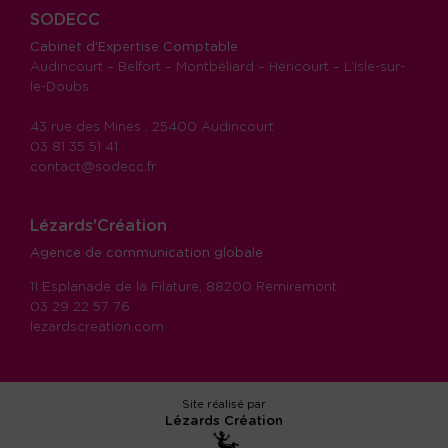
SODECC
Cabinet d’Expertise Comptable
Audincourt – Belfort – Montbéliard – Héricourt – L’Isle-sur-
le-Doubs
43 rue des Mines , 25400 Audincourt
03 81 35 51 41
contact@sodecc.fr
Lézards'Création
Agence de communication globale
11 Esplanade de la Filature, 88200 Remiremont
03 29 22 57 76
lezardscreation.com
Site réalisé par
Lézards
Création