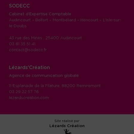
SODECC
Cabinet d’Expertise Comptable
Audincourt – Belfort – Montbéliard – Héricourt – L’Isle-sur-
le-Doubs
43 rue des Mines , 25400 Audincourt
03 81 35 51 41
contact@sodecc.fr
Lézards'Création
Agence de communication globale
11 Esplanade de la Filature, 88200 Remiremont
03 29 22 57 76
lezardscreation.com
Site réalisé par
Lézards
Création