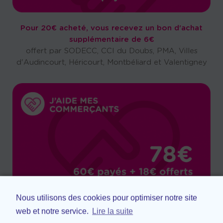
Pour 20€ acheté, vous recevez un bon d'achat
supplémentaire de 6€
offert par SODECC, CCI du Doubs, PMA, Villes
d'Audincourt, Héricourt, Montbéliard et Valentigney
Nous utilisons des cookies pour optimiser notre site
Pour 60€ acheté, vous recevez un bon d'achat
web et notre service.
Lire la suite
supplémentaire de 18€