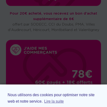
Pour 20€ acheté, vous recevez un bon d'achat
supplémentaire de 6€
offert par SODECC, CCI du Doubs, PMA, Villes
d'Audincourt, Héricourt, Montbéliard et Valentigney
Nous utilisons des cookies pour optimiser notre site
Pour 60€ acheté, vous recevez un bon d'achat
web et notre service.
Lire la suite
supplémentaire de 18€