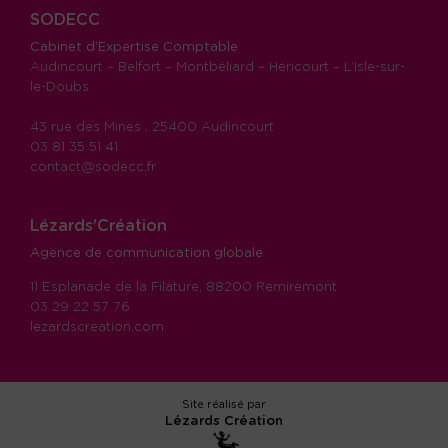
SODECC
Cabinet d’Expertise Comptable
Audincourt – Belfort – Montbéliard – Héricourt – L’Isle-sur-
le-Doubs
43 rue des Mines , 25400 Audincourt
03 81 35 51 41
contact@sodecc.fr
Lézards'Création
Agence de communication globale
11 Esplanade de la Filature, 88200 Remiremont
03 29 22 57 76
lezardscreation.com
Site réalisé par
Lézards
Création