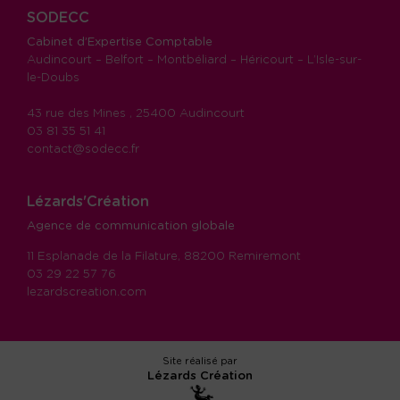
SODECC
Cabinet d’Expertise Comptable
Audincourt – Belfort – Montbéliard – Héricourt – L’Isle-sur-
le-Doubs
43 rue des Mines , 25400 Audincourt
03 81 35 51 41
contact@sodecc.fr
Lézards'Création
Agence de communication globale
11 Esplanade de la Filature, 88200 Remiremont
03 29 22 57 76
lezardscreation.com
Site réalisé par
Lézards
Création