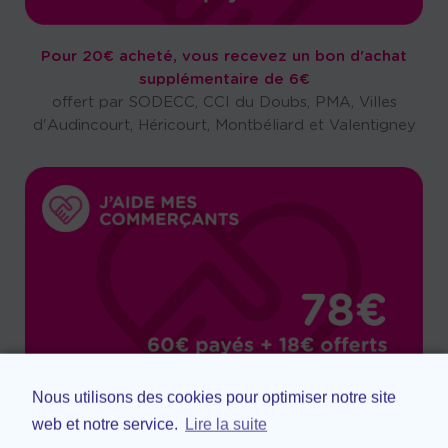
Pour 20€ acheté, vous recevez un bon d'achat
supplémentaire de 6€
offert par SODECC, CCI du Doubs, PMA, Villes
d'Audincourt, Héricourt, Montbéliard et Valentigney
Nous utilisons des cookies pour optimiser notre site
Pour 60€ acheté, vous recevez un bon d'achat
web et notre service.
Lire la suite
supplémentaire de 18€