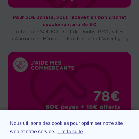
Pour 20€ acheté, vous recevez un bon d'achat
supplémentaire de 6€
offert par SODECC, CCI du Doubs, PMA, Villes
d'Audincourt, Héricourt, Montbéliard et Valentigney
Nous utilisons des cookies pour optimiser notre site
Pour 60€ acheté, vous recevez un bon d'achat
web et notre service.
Lire la suite
supplémentaire de 18€