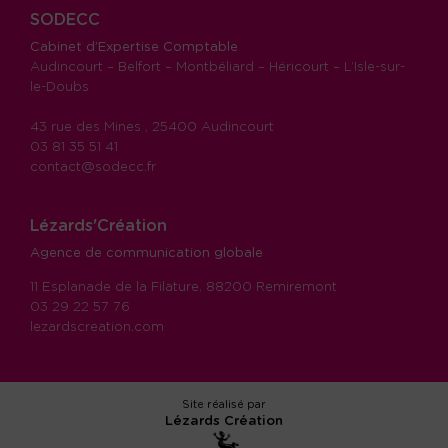
SODECC
Cabinet d’Expertise Comptable
Audincourt – Belfort – Montbéliard – Héricourt – L’Isle-sur-
le-Doubs
43 rue des Mines , 25400 Audincourt
03 81 35 51 41
contact@sodecc.fr
Lézards'Création
Agence de communication globale
11 Esplanade de la Filature, 88200 Remiremont
03 29 22 57 76
lezardscreation.com
Site réalisé par
Lézards
Création