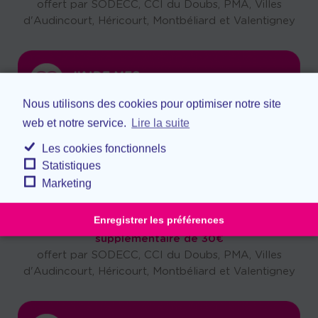
offert par SODECC, CCI du Doubs, PMA, Villes
d'Audincourt, Héricourt, Montbéliard et Valentigney
Nous utilisons des cookies pour optimiser notre site
web et notre service.
Lire la suite
Les cookies fonctionnels
Statistiques
Marketing
Enregistrer les préférences
Pour 100€ acheté, vous recevez un bon d'achat
supplémentaire de 30€
offert par SODECC, CCI du Doubs, PMA, Villes
d'Audincourt, Héricourt, Montbéliard et Valentigney