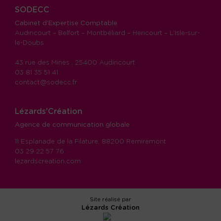
SODECC
Cabinet d’Expertise Comptable
Audincourt – Belfort – Montbéliard – Héricourt – L’Isle-sur-
le-Doubs
43 rue des Mines , 25400 Audincourt
03 81 35 51 41
contact@sodecc.fr
Lézards'Création
Agence de communication globale
11 Esplanade de la Filature, 88200 Remiremont
03 29 22 57 76
lezardscreation.com
Site réalisé par
Lézards
Création